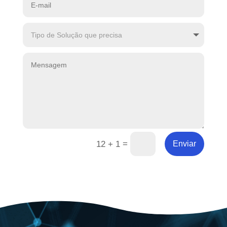
=
12 + 1
Enviar