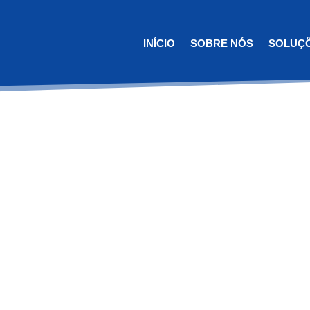
INÍCIO
SOBRE NÓS
SOLUÇ
tes implantadas com a expertise de profissi
imentos de garantia e qualidade.