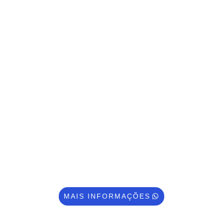
INTERFONE VIRTUAL
Inovadora tecnologia que permite
revolucionar o seu condomínio permitindo
aos moradores atender a demandas e
chamadas da portaria de qualquer lugar da
casa ou, inclusive, fora dela, pelo celular. E
além da praticidade, essa tecnologia é mais
segura e econômica.
MAIS INFORMAÇÕES