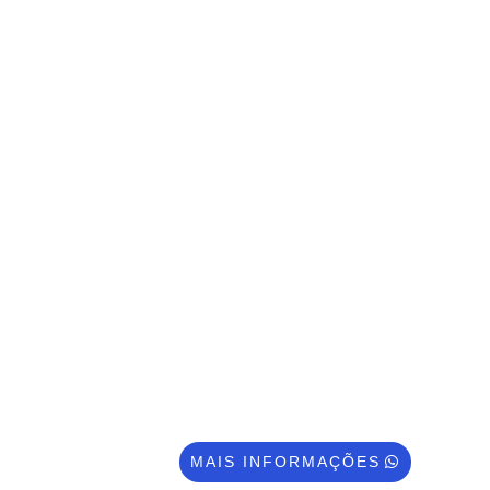
PABX EM NUVEM
Poderosa tecnologia com a melhor
Plataforma Brasil que revoluciona a telefonia
do seu negócio proporcionando: URA
personalizada e inteligente, Ligações
Ilimitadas, Integração com CRM, Ramal no
seu celular e computador, Gravação de
Ligações, Relatórios em tempo real e muito
mais.
MAIS INFORMAÇÕES