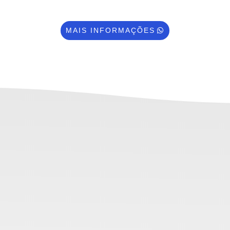
MAIS INFORMAÇÕES
S NOSSAS SOL
tes implantadas com a expertise de profissi
o de normas e procedimentos de garantia e 